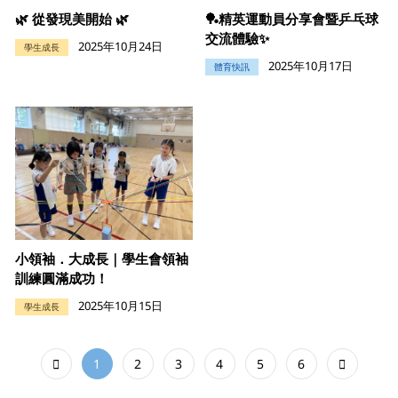
🌿 從發現美開始 🌿
🏓精英運動員分享會暨乒乓球
交流體驗✨
2025年10月24日
學生成長
2025年10月17日
體育快訊
小領袖．大成長｜學生會領袖
訓練圓滿成功！
2025年10月15日
學生成長
1
2
3
4
5
6