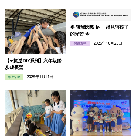
🌟 讓我閃耀 💫 一起見證孩子
的光芒 🌟
2025年10月25日
-閃耀真光-
【✨抗逆DIY系列】六年級踏
步成長營
2025年11月1日
學生活動