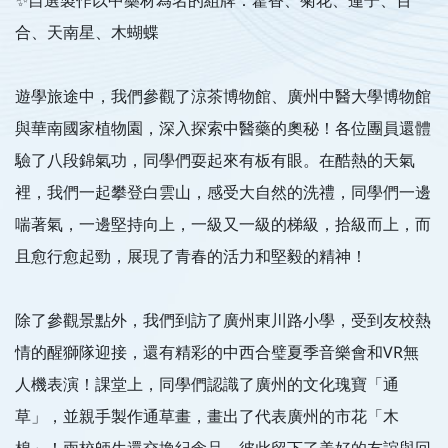
合、天南星、木蝴蝶
遊學旅途中，我們參觀了涼茶博物館、廣州中醫大學博物館
與華南國家植物園，深入探索中醫藥的奧秘！各位團員還體
驗了八段錦氣功，同學們耍起來有板有眼。在酷熱的天氣
裡，我們一起攀登白雲山，感受大自然的洗禮，同學們一邊
喘著氣，一邊堅持向上，一級又一級的梯級，拾級而上，而
且愈行愈起勁，展現了青春的活力和堅毅的精神！
除了參觀景點外，我們到訪了廣州東川路小學，受到友校熱
情的醒獅隊迎接，還有精彩的中西合璧夏季音樂會和VR無
人機表演！課堂上，同學們認識了廣州的文化瑰寶「通
草」，並親手製作通草畫，畫出了代表廣州的市花「木
棉」！兩校師生還交換紀念品，彼此留下了美好的友誼與回