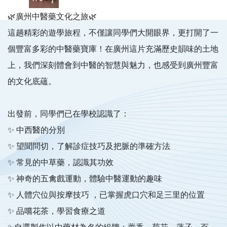
🌿廣州中醫藥文化之旅🌿
這趟精彩的遊學旅程，不僅讓同學們大開眼界，更打開了一
個豐富多彩的中醫藥寶庫！在廣州這片充滿歷史韻味的土地
上，我們深刻體會到中醫的智慧與魅力，也感受到廣州豐富
的文化底蘊。
出發前，同學們已在學校認識了：
✨ 中西醫的分別
✨ 望聞問切，了解診症技巧及把脈的準確方法
✨ 常見的中草藥，認識其功效
✨ 神奇的五禽戲運動，體驗中醫運動的趣味
✨ 人體穴位與按摩技巧 ，已掌握虎口穴和足三里的位置
✨ 品嚐花茶，學習食療之道
✨自選製作以中藥材為名的組牌：藿香、菊花、蓮子、百