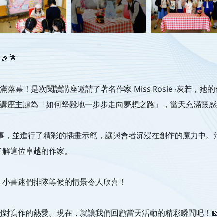
🎉🌟
落幕！是次閱讀講座邀請了著名作家 Miss Rosie ‧灰若
）。講座主題為「如何堅毅地一步步走向夢想之路」，當天充滿靈
和教學趣事，並進行了精彩的插畫示範，讓與會者沉浸在創作的魔力
了解這位卓越的作家。
，小書迷們排隊等候的情景令人欣喜！
對寫作的熱愛。現在，就讓我們回顧當天活動的精彩瞬間吧！