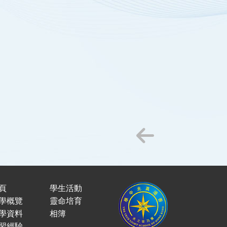
頁
學生活動
學概覽
靈命培育
學資料
相簿
習經驗