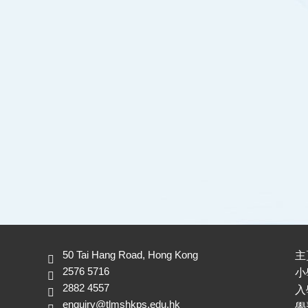
50 Tai Hang Road, Hong Kong
主
2576 5716
小
2882 4557
入
enquiry@tlmshkps.edu.hk
學