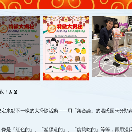
！🧹🧧
定來點不一樣的大掃除活動——用「集合論」的溫氏圖來分類家中
，像是「紅色的」、「塑膠造的」、「能夠吃的」等等，再用溫