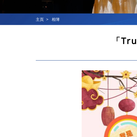
主頁
相簿
「Tru