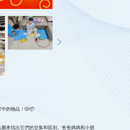
的物品！🎲📦
氏圖來找出它們的交集和區別。爸爸媽媽和小朋