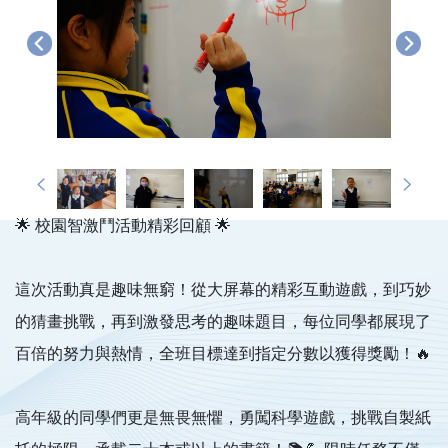
🌟 校園智激鬥活動精彩回顧 🌟
這次活動真是趣味無窮！從大屏幕的精彩互動遊戲，到巧妙
的猜畫挑戰，再到激發思考的趣味題目，每位同學都展現了
百倍的努力與熱情，全班目標達到指定分數以獲得獎勵！🔥
高年級的同學們更是無畏無懼，勇闖科學遊戲，挑戰自製紙