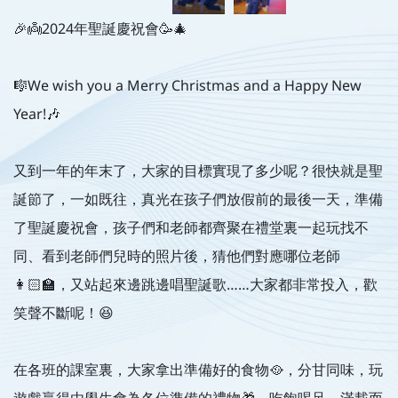
🎉👼2024年聖誕慶祝會🥳🎄
🎼We wish you a Merry Christmas and a Happy New
Year!🎶
又到一年的年末了，大家的目標實現了多少呢？很快就是聖
誕節了，一如既往，真光在孩子們放假前的最後一天，準備
了聖誕慶祝會，孩子們和老師都齊聚在禮堂裏一起玩找不
同、看到老師們兒時的照片後，猜他們對應哪位老師
👩🏻‍🏫，又站起來邊跳邊唱聖誕歌……大家都非常投入，歡
笑聲不斷呢！😆
在各班的課室裏，大家拿出準備好的食物🥘，分甘同味，玩
遊戲贏得由學生會為各位準備的禮物🎁，吃飽喝足，滿載而