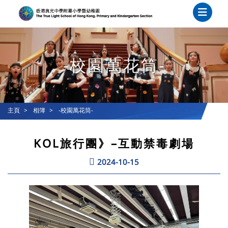
-校園萬花筒-
主頁
相簿
-校園萬花筒-
KOL旅行團》–互動禁毒劇場
2024-10-15