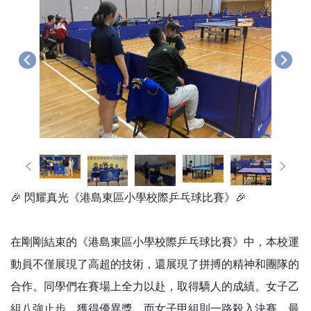
🎉 閃耀真光《港島東區小學校際乒乓球比賽》🎉
在剛剛結束的《港島東區小學校際乒乓球比賽》中，本校運
動員不僅展現了高超的技術，還展現了拼搏的精神和團隊的
合作。同學們在賽場上全力以赴，取得驕人的成績。女子乙
組八強止步，獲得優異獎。而女子甲組則一路殺入決賽，最