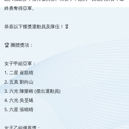
終勇奪得亞軍。
恭喜以下獲獎運動員及隊伍！ 🎖️
🏆 團體獎項：
女子甲組亞軍：
1. 二星 崔凱晴
2. 五真 劉向山
3. 六光 陳樂榕 (傑出運動員)
4. 六光 吳旻晞
5. 六星 張曉晴
女子乙組優異獎：