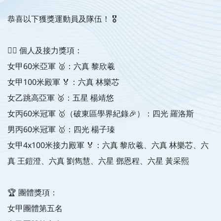
恭喜以下獲獎運動員及隊伍！ 🎖️
🏃‍♀️ 個人及接力獎項：
女甲60米亞軍 🥈：六真 黎欣羲
女甲100米殿軍 🏅：六真 林樂芯
女乙跳高亞軍 🥈：五星 楊靖悠
女丙60米冠軍 🥇（破東區學界紀錄🎉）：四光 羅洛斯
男丙60米冠軍 🥇：四光 楊子瑧
女甲4x100米接力殿軍 🏅：六真 黎欣羲、六真 林樂芯、六
真 王鎧澄、六真 劉雋慧、六星 鄧恩程、六星 黃采熙
🏆 團體獎項：
女甲團體第五名