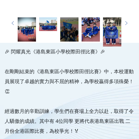
🎉 閃耀真光《港島東區小學校際田徑比賽》🎉
在剛剛結束的《港島東區小學校際田徑比賽》中，本校運動
員展現了卓越的實力與不屈的精神，為學校贏得多項殊榮！
👏
經過數月的辛勤訓練，學生們在賽場上全力以赴，取得了令
人驕傲的成績。其中有 4位同學 更將代表港島東區出戰 二
月份全港區際比賽，為校爭光！🏅