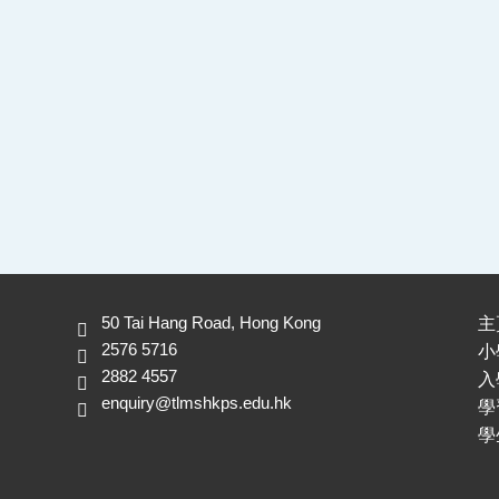
50 Tai Hang Road, Hong Kong
主
2576 5716
小
2882 4557
入
enquiry@tlmshkps.edu.hk
學
學