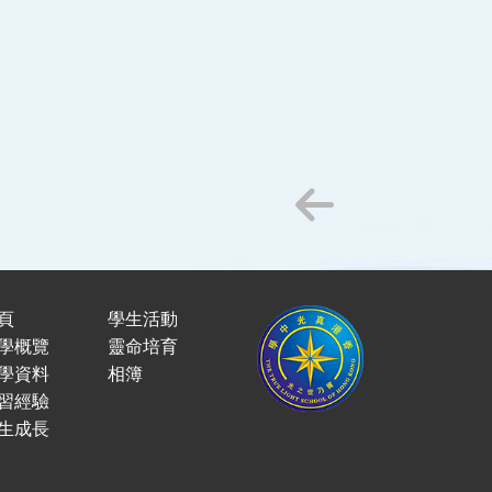
頁
學生活動
學概覽
靈命培育
學資料
相簿
習經驗
生成長