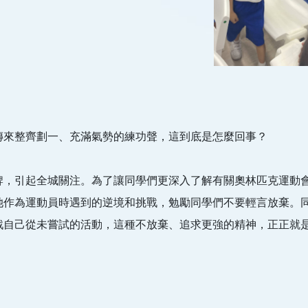
傳來整齊劃一、充滿氣勢的練功聲，這到底是怎麼回事？
牌，引起全城關注。為了讓同學們更深入了解有關奧林匹克運動
她作為運動員時遇到的逆境和挑戰，勉勵同學們不要輕言放棄。
戰自己從未嘗試的活動，這種不放棄、追求更強的精神，正正就