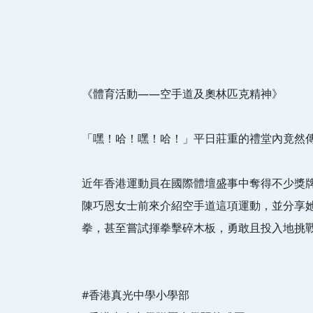
《體育活動——空手道及奧林匹克精神》
「嘿！哈！嘿！哈！」平日莊重的禮堂內竟然
近年香港運動員在國際體壇盛事中奪得不少獎
陳巧恩女士前來介紹空手道這項運動，並分享
拳，甚至嘗試揮拳擊碎木板，勇敢且投入地挑
#香港真光中學小學部